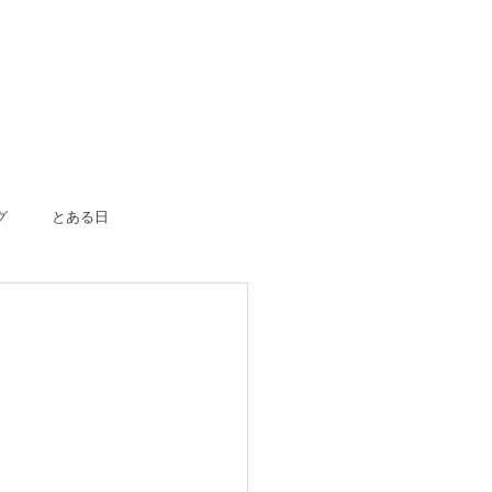
グ
とある日
ボーン
入園入学
成人式
のおつかい
はじめての一人旅