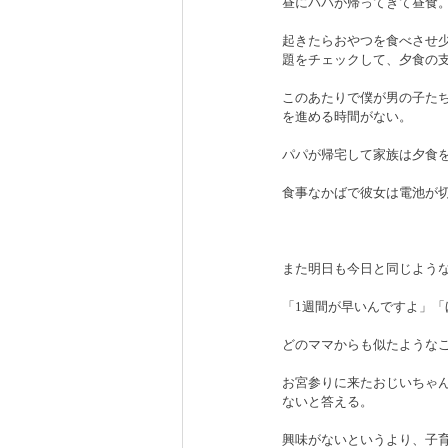
昼にパパが帰ってきて昼食
起きたらおやつを食べさせ
題をチェックして、夕食の
このあたりで僕が男の子た
を進める時間がない。
パパが帰宅して家族は夕食
食事なかばで彼女は電池が
また明日も今日と同じよう
「1週間が早いんですよ」
どのママからも似たような
お宮参りに来たおじいちゃ
ないと答える。
興味がないというより、子