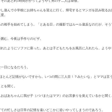
。そのあと約1時間かかってようやく男の子二人は昼寝。
少し遊んで小学校にお姉ちゃんを迎えに行く。帰宅するとマンガを読み耽るお
支度。
ちの相手を始めてしまう。「とある日」の撮影ではルール違反なのだが、そう
を囲む。今夜は手作りのピザ。
切れたようにソファに座った。あとは子どもたちをお風呂に入れたら、ようや
な一日になるだろう。
「ほとんど記憶がないですから。いつの間に三人目！？みたいな」とママは言
ことを聞く。
んおばあちゃんに我が子（パパまたはママ）のお宮参りを覚えているかと聞く
育ての忙しさは日常の記憶を遠いどこかに追いやってしまうのであろう。