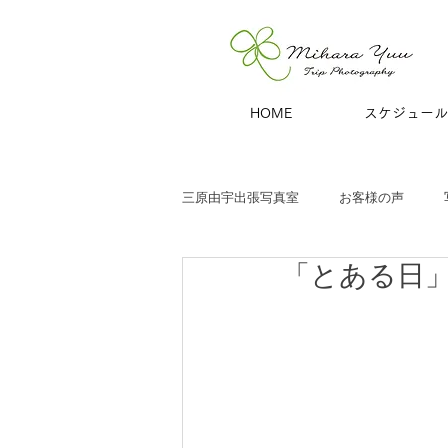
HOME
スケジュール
三原由宇出張写真室
お客様の声
「とある日
子どもと家族
お宮参り
七
商用撮影
青旅
夫婦・カッ
ハーフバースデー
百日祝い