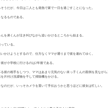
るそうだが、今日は二人とも発熱で家で一日を過ごすことになった。
くなるものである。
ゃんを弟くんが泣き叫びながら追いかけるところから始まる。
放っている。
追いかけようとするので、仕方なくママが通りまで彼を連れてゆく。
、彼が小学校に行けるのは2年後である。
募る彼の相手をしつつ、ママはあまり元気のない末っ子くんの面倒を見ながら
器を片付け洗濯物を干して掃除機をかける。
けなのだが、いっそカメラを置いて手伝おうかと思うほどに彼女は忙しい。