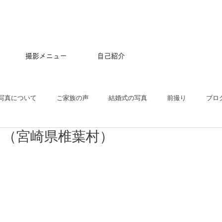
撮影メニュー
自己紹介
写真について
ご家族の声
結婚式の写真
前撮り
ブロ
」（宮崎県椎葉村）
五三
沖縄
ペット
マタニティ
スタジオ
ニュー
プル
ポートレート
大学卒業記念
アルバム
はじめて