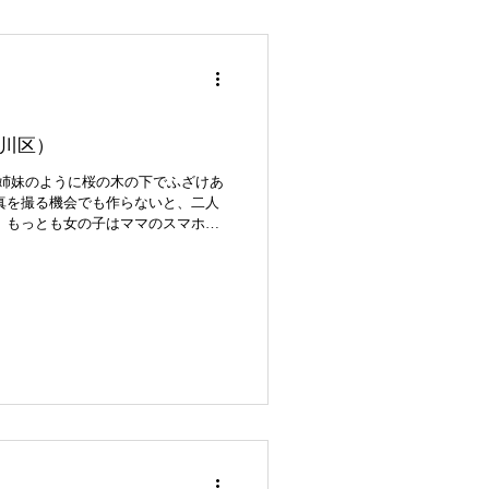
川区）
姉妹のように桜の木の下でふざけあ
真を撮る機会でも作らないと、二人
 もっとも女の子はママのスマホに
たん始めるとなかなかやめない。そ