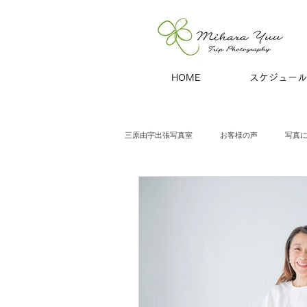
HOME
スケジュール
三原由宇出張写真室
お客様の声
写真
七五三
沖縄
ペット
マ
ポートレート
大学卒業記念
ア