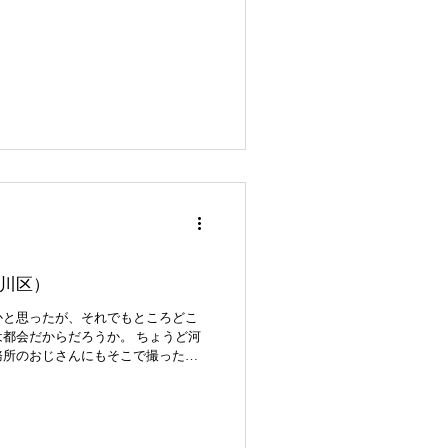
川区）
かと思ったが、それでもところどこ
都会だからだろうか。 ちょうど河
務所のおじさんにもそこで撮ったら
のジャズプレイヤーである二人の女