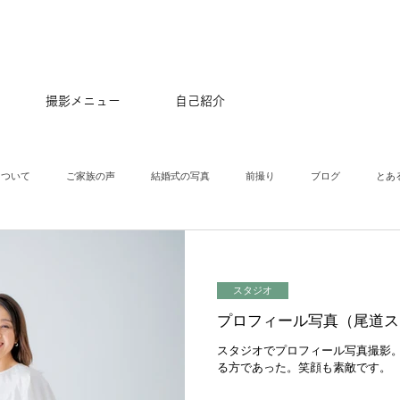
撮影メニュー
自己紹介
について
ご家族の声
結婚式の写真
前撮り
ブログ
とあ
タニティ
スタジオ
ニューボーン
入園入学
成人式
商用
スタジオ
プロフィール写真（尾道ス
ルバム
はじめてのおつかい
はじめての一人旅
ハーフバースデー
スタジオでプロフィール写真撮影
る方であった。笑顔も素敵です。