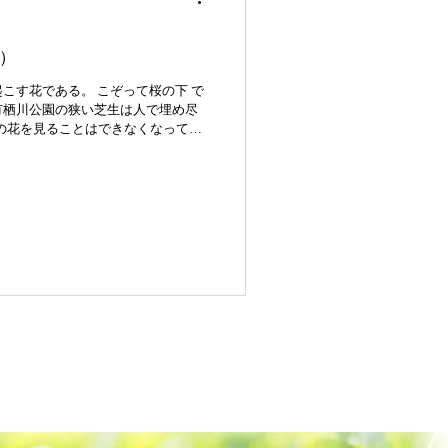
）
こす花である。 こぞって桜の下 で
有栖川公園の狭い芝生は人で埋め尽
桜の花を見ることはできなくなってい
ろうか。...