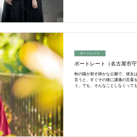
ポートレート
ポートレート（名古屋市守
秋の陽が射す静かな公園で、彼女は
言うと、すぐその後に謙遜の言葉を
う。でも、そんなことしなくっても
力的だしかわいらしい。 還暦を前
思い立ったが吉日、...