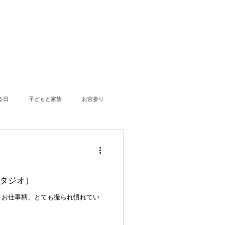
る日
子どもと家族
お宮参り
撮影
青旅
夫婦・カップル
タジオ）
百日祝い
。お仕事柄、とても撮られ慣れてい