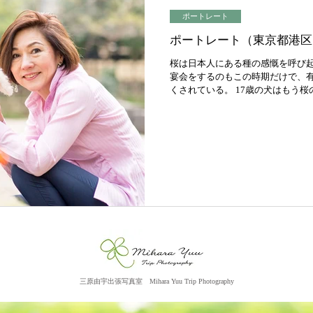
ポートレート
ポートレート（東京都港区
桜は日本人にある種の感慨を呼び起
宴会をするのもこの時期だけで、
くされている。 17歳の犬はもう
るけど、そのかすかな匂いを感じただ
三原由宇出張写真室
​ M
ihara Yuu Trip Photography