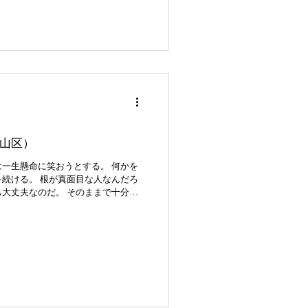
山区）
一生懸命に笑おうとする。 何かを
続ける。 根が真面目な人なんだろ
大丈夫なのだ。 そのままで十分魅
にして記念に写真を撮りたい。そう