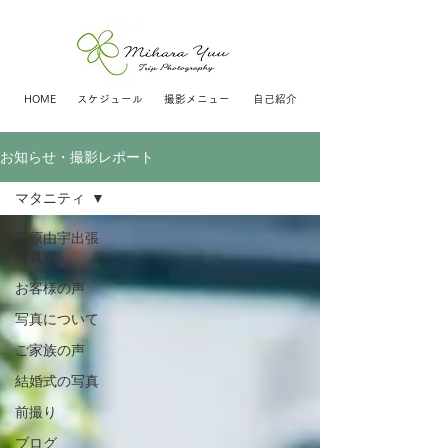
HOME
スケジュール
撮影メニュー
自己紹介
お知らせ・撮影レポート
マタニティ
三原由宇出張
写真室
お客様の声
写真について
ご家族の声
結婚式の写真
前撮り
ブログ