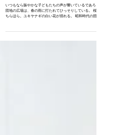
マタニティ
マタニティの写真（大阪府豊中市）
いつもなら賑やかな子どもたちの声が響いているであろう
団地の広場は、春の雨に打たれてひっそりしている。 桜は
ちらほら。ユキヤナギの白い花が揺れる。 昭和時代の団地
にはエレベーターがない。狭い階段を上り、重い鉄製のド
アを開けると二人の家。もうすぐ赤ちゃんが生まれる。...