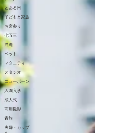
とある日
子どもと家族
お宮参り
七五三
沖縄
ペット
マタニティ
スタジオ
ニューボーン
入園入学
成人式
商用撮影
青旅
夫婦・カップ