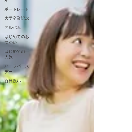
ル
ポートレート
大学卒業記念
アルバム
はじめてのお
つかい
はじめての一
人旅
ハーフバース
デー
百日祝い