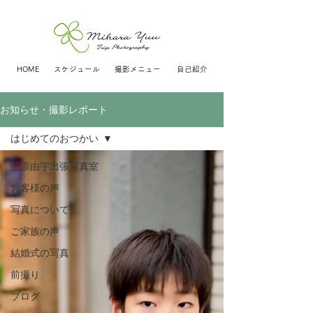
HOME
スケジュール
撮影メニュー
自己紹介
お知らせ・撮影レポート
はじめてのおつかい
三原由宇出張写真室
お客様の声
写真について
ご家族の声
結婚式の写真
前撮り
ブログ