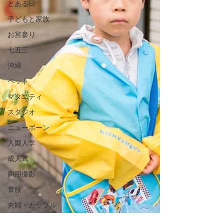
とある日
子どもと家族
お宮参り
七五三
沖縄
ペット
マタニティ
スタジオ
ニューボーン
入園入学
成人式
商用撮影
青旅
夫婦・カップル
ポートレート