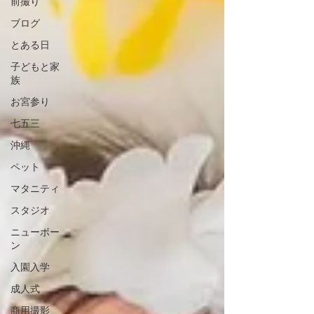
前撮り
ブログ
とある日
子どもと家
族
お宮参り
七五三
沖縄
ペット
マタニティ
スタジオ
ニューボー
ン
入園入学
成人式
商用撮影