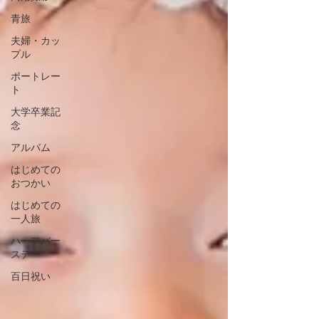
青旅
夫婦・カッ
プル
ポートレー
ト
大学卒業記
念
アルバム
はじめての
おつかい
はじめての
一人旅
ハーフバー
スデー
百日祝い