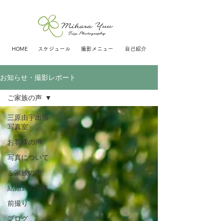
HOME
スケジュール
撮影メニュー
自己紹介
お知らせ・撮影レポート
ご家族の声
三原由宇出張
写真室
お客様の声
写真について
ご家族の声
結婚式の写真
前撮り
ブログ