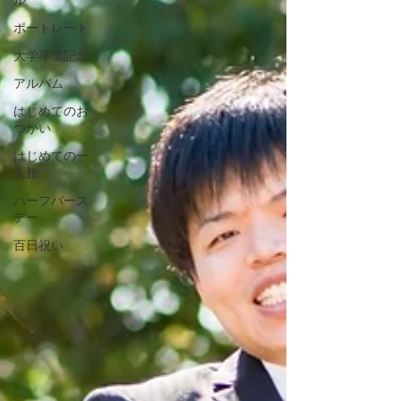
ル
ポートレート
大学卒業記念
アルバム
はじめてのお
つかい
はじめての一
人旅
ハーフバース
デー
百日祝い