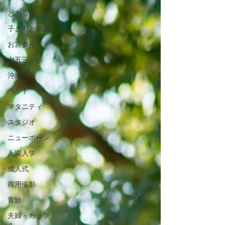
とある日
子どもと家族
お宮参り
七五三
沖縄
ペット
マタニティ
スタジオ
ニューボーン
入園入学
成人式
商用撮影
青旅
夫婦・カップ