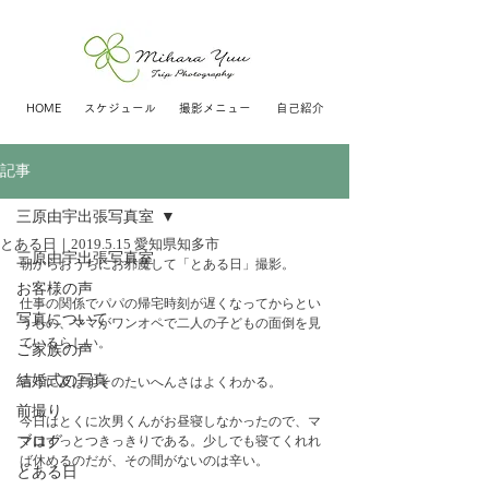
HOME
スケジュール
撮影メニュー
自己紹介
記事
三原由宇出張写真室
とある日｜2019.5.15 愛知県知多市
三原由宇出張写真室
朝からおうちにお邪魔して「とある日」撮影。
お客様の声
仕事の関係でパパの帰宅時刻が遅くなってからとい
写真について
うもの、ママがワンオペで二人の子どもの面倒を見
ているらしい。
ご家族の声
結婚式の写真
言うに及ばずそのたいへんさはよくわかる。
前撮り
今日はとくに次男くんがお昼寝しなかったので、マ
ブログ
マはずっとつきっきりである。少しでも寝てくれれ
ば休めるのだが、その間がないのは辛い。
とある日