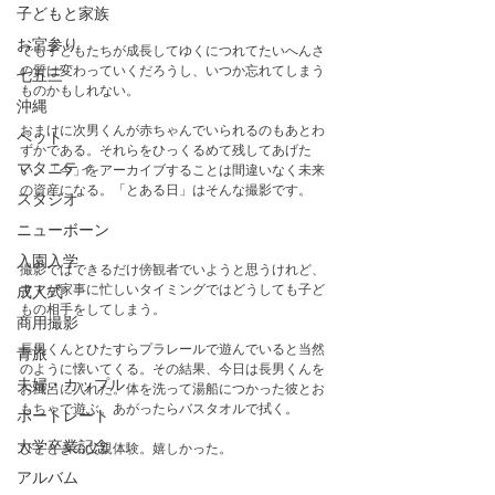
子どもと家族
お宮参り
でも子どもたちが成長してゆくにつれてたいへんさ
の質は変わっていくだろうし、いつか忘れてしまう
七五三
ものかもしれない。
沖縄
おまけに次男くんが赤ちゃんでいられるのもあとわ
ペット
ずかである。それらをひっくるめて残してあげた
マタニティ
い。「今」をアーカイブすることは間違いなく未来
の資産になる。「とある日」はそんな撮影です。
スタジオ
ニューボーン
入園入学
撮影ではできるだけ傍観者でいようと思うけれど、
ママが家事に忙しいタイミングではどうしても子ど
成人式
もの相手をしてしまう。
商用撮影
長男くんとひたすらプラレールで遊んでいると当然
青旅
のように懐いてくる。その結果、今日は長男くんを
夫婦・カップル
お風呂に入れた。体を洗って湯船につかった彼とお
もちゃで遊ぶ。あがったらバスタオルで拭く。
ポートレート
大学卒業記念
ひとときの父親体験。嬉しかった。　
アルバム