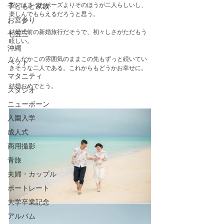
型にはまったポーズよりそのほうが二人らしいし、
子どもと家族
楽しんでもらえるだろうと思う。
お宮参り
結婚式前の新婚旅行だそうで、初々しさがただもう
七五三
眩しい。
沖縄
なんだかこの雰囲気のままこの先もずっと続いてい
ペット
きそうな二人である。これからもどうかお幸せに。
マタニティ
結婚おめでとう。
スタジオ
ニューボーン
入園入学
成人式
商用撮影
青旅
夫婦・カップル
ポートレート
大学卒業記念
アルバム