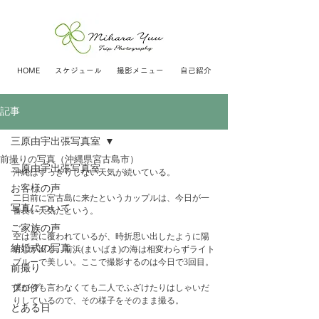
HOME
スケジュール
撮影メニュー
自己紹介
記事
三原由宇出張写真室
前撮りの写真（沖縄県宮古島市）
三原由宇出張写真室
沖縄はすっきりしない天気が続いている。
お客様の声
二日前に宮古島に来たというカップルは、今日が一
写真について
番良い天気だという。
ご家族の声
空は雲に覆われているが、時折思い出したように陽
結婚式の写真
射しが出る。前浜(まいばま)の海は相変わらずライト
ブルーで美しい。ここで撮影するのは今日で3回目。
前撮り
ブログ
僕が何も言わなくても二人でふざけたりはしゃいだ
りしているので、その様子をそのまま撮る。
とある日