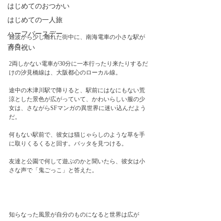
はじめてのおつかい
はじめての一人旅
ハーフバースデー
難波から少し離れた街中に、南海電車の小さな駅が
ある。
百日祝い
2両しかない電車が30分に一本行ったり来たりするだ
けの汐見橋線は、大阪都心のローカル線。
途中の木津川駅で降りると、駅前にはなにもない荒
涼とした景色が広がっていて、かわいらしい服の少
女は、さながらSFマンガの異世界に迷い込んだよう
だ。
何もない駅前で、彼女は猫じゃらしのような草を手
に取りくるくると回す。バッタを見つける。
友達と公園で何して遊ぶのかと聞いたら、彼女は小
さな声で「鬼ごっこ」と答えた。
知らなった風景が自分のものになると世界は広が