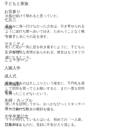
子どもと家族
お宮参り
台風が抜けて晴れると思っていた。
七五三
夏休みに海へ行けなかった少女は、引き寄せられる
沖縄
ように波打ち際へ歩いてゆき、ためらうことなく靴
ペット
を脱ぐと水にその足を浸す。
マタニティ
乾いた花が一気に息を吹き返すにように、子どもら
スタジオ
しい無邪気な表情があらわれる。彼女はもうすぐ11
歳になるところ。
ニューボーン
入園入学
成人式
電車に乗るのは久しぶりという彼女に、千円札を渡
商用撮影
して切符を買ってとお願いすると、まだ一度も切符
青旅
を買ったことがないという。
夫婦・カップル
買い方を説明してから、おっかなびっくりタッチパ
ポートレート
ネルに触れる彼女の横顔を撮る。
大学卒業記念
ママが同行しているとはいえ、初めての「一人旅」
アルバム
は緊張するものだ。笑顔に不安が入り混じる。　