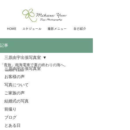
HOME
スケジュール
撮影メニュー
自己紹介
記事
三原由宇出張写真室
「青旅」南海電車で夏の終わりの海へ。
三原由宇出張写真室
model: Yuika
お客様の声
写真について
ご家族の声
結婚式の写真
前撮り
ブログ
とある日