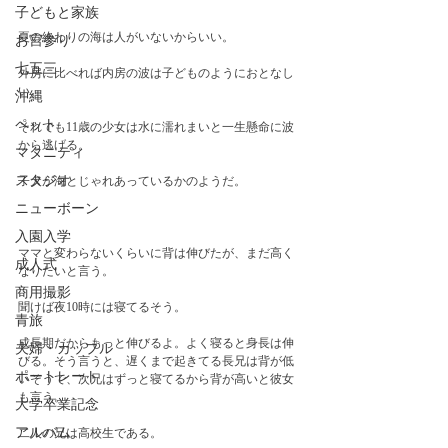
子どもと家族
夏の終わりの海は人がいないからいい。
お宮参り
七五三
外房に比べれば内房の波は子どものようにおとなし
い。
沖縄
ペット
それでも11歳の少女は水に濡れまいと一生懸命に波
から逃げる。
マタニティ
スタジオ
子犬が海とじゃれあっているかのようだ。
ニューボーン
入園入学
ママと変わらないくらいに背は伸びたが、まだ高く
成人式
なりたいと言う。
商用撮影
聞けば夜10時には寝てるそう。
青旅
成長期だからもっと伸びるよ。よく寝ると身長は伸
夫婦・カップル
びる。そう言うと、遅くまで起きてる長兄は背が低
ポートレート
いそうで、次兄はずっと寝てるから背が高いと彼女
も言う。
大学卒業記念
アルバム
二人の兄は高校生である。