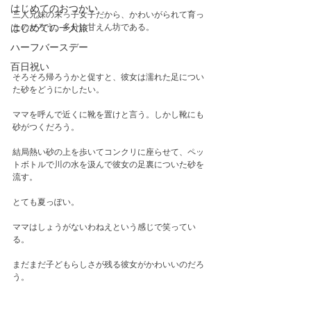
はじめてのおつかい
三人兄妹の末っ子女子だから、かわいがられて育っ
たのだろう。多分に甘えん坊である。
はじめての一人旅
ハーフバースデー
百日祝い
そろそろ帰ろうかと促すと、彼女は濡れた足につい
た砂をどうにかしたい。
ママを呼んで近くに靴を置けと言う。しかし靴にも
砂がつくだろう。
結局熱い砂の上を歩いてコンクリに座らせて、ペッ
トボトルで川の水を汲んで彼女の足裏についた砂を
流す。
とても夏っぽい。
ママはしょうがないわねえという感じで笑ってい
る。
まだまだ子どもらしさが残る彼女がかわいいのだろ
う。