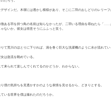
なのだろう。　
なデザインだ。木塀には透かし模様があり、そこに二羽のおしどりのレリーフ
特徴ある羽を持つ鳥の名前は知らなかったが、二羽いる理由を尋ねたら「……
じゃないか。彼女は得意そうにふふっと笑う。
降りて荒川のほとりに下りれば、渦を巻く巨大な洗濯機のように水が流れてい
彼女は急流を眺めている。
れて来られて楽しんでくれてるのかどうか、わからない。
おり僕の気持ちを見透かすかのような表情を見せるから、どきりとする。
見ている世界を僕は撮れたのだろうか。