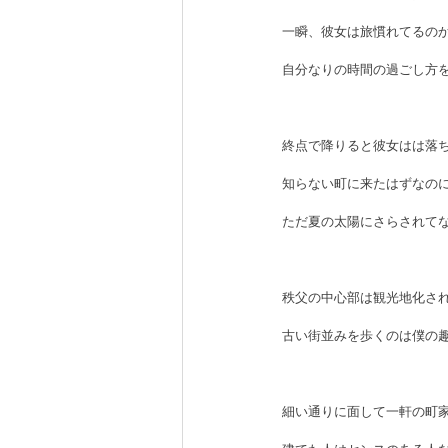
一瞬、彼女は旅慣れてるの
自分なりの時間の過ごし方
終点で降りると彼女はは落
知らない町に来たはずなの
ただ夏の太陽にさらされて
秩父の中心部は観光地化さ
古い街並みを歩くのは僕の
細い通りに面して一軒の町