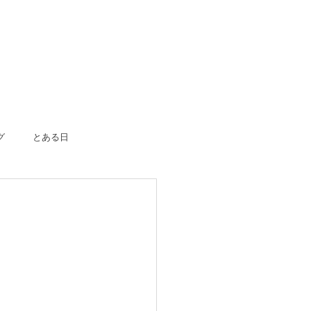
グ
とある日
ボーン
入園入学
成人式
のおつかい
はじめての一人旅