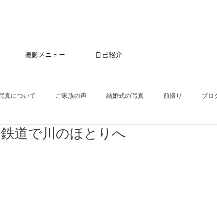
撮影メニュー
自己紹介
写真について
ご家族の声
結婚式の写真
前撮り
ブロ
父鉄道で川のほとりへ
五三
沖縄
ペット
マタニティ
スタジオ
ニュー
プル
ポートレート
大学卒業記念
アルバム
はじめて