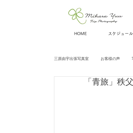
HOME
スケジュール
三原由宇出張写真室
お客様の声
「青旅」秩
子どもと家族
お宮参り
七
商用撮影
青旅
夫婦・カッ
ハーフバースデー
百日祝い