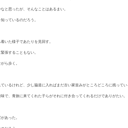
かなと思ったが、そんなことはあるまい。
を知っているのだろう。
ち着いた様子であたりを見回す。　
に緊張することもない。
ながら歩く。
れているけれど、少し脇道に入ればまだ古い家並みがところどころに残ってい
趣味で、青旅に来てくれた子らがそれに付き合ってくれるだけでありがたい。
家があった。