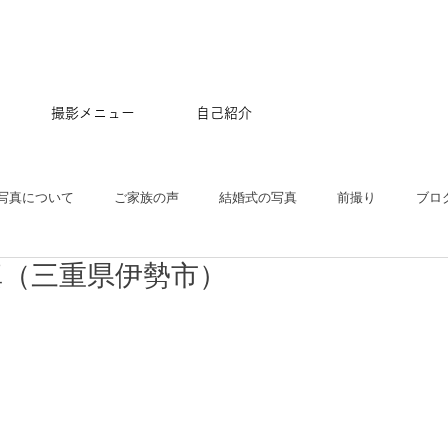
撮影メニュー
自己紹介
写真について
ご家族の声
結婚式の写真
前撮り
ブロ
真（三重県伊勢市）
五三
沖縄
ペット
マタニティ
スタジオ
ニュー
プル
ポートレート
大学卒業記念
アルバム
はじめて