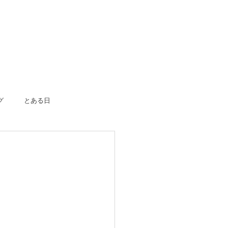
グ
とある日
ボーン
入園入学
成人式
のおつかい
はじめての一人旅