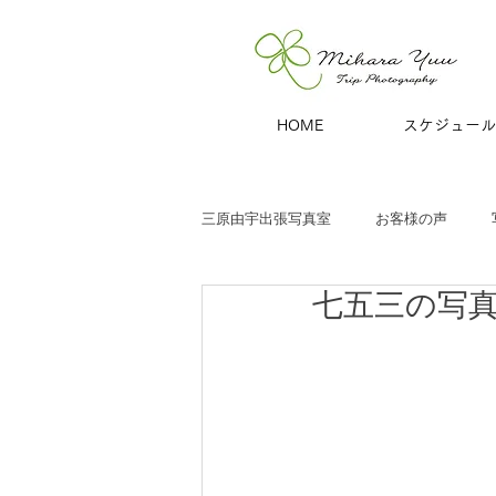
HOME
スケジュール
三原由宇出張写真室
お客様の声
七五三の写
子どもと家族
お宮参り
七
商用撮影
青旅
夫婦・カッ
ハーフバースデー
百日祝い