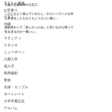
子どもと家族
七歳と五歳姉弟の七五三。
お宮参り
二人ともよく遊んでくれたし、かといってハメを外
七五三
しすぎることもなくちょうどいい感じ。
沖縄
撮影終わって「楽しかったね」と言いながら帰って
ペット
もらえるのが一番いい。
マタニティ
スタジオ
ニューボーン
入園入学
成人式
商用撮影
青旅
夫婦・カップル
ポートレート
大学卒業記念
アルバム