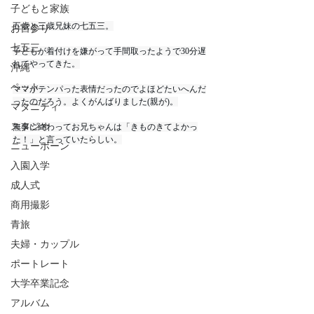
子どもと家族
五歳と三歳兄妹の七五三。
お宮参り
七五三
子どもが着付けを嫌がって手間取ったようで30分遅
れてやってきた。
沖縄
ペット
ママがテンパった表情だったのでよほどたいへんだ
ったのだろう。よくがんばりました(親が)。
マタニティ
スタジオ
無事に終わってお兄ちゃんは「きものきてよかっ
た！」と言っていたらしい。
ニューボーン
入園入学
成人式
商用撮影
青旅
夫婦・カップル
ポートレート
大学卒業記念
アルバム