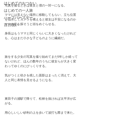
はじめてのおつかい
写真を撮るときは彼女と僕の一対一になる。
はじめての一人旅
ママには見えない場所に移動してもらい、立ち位置
ハーフバースデー
を指示してカメラを構えると彼女は不安になるのか
ママの姿を探そうと頭をめぐらせる。
百日祝い
身長はもうママと同じくらいに大きくなったけれど
も、心はまだ小さな子どものように繊細だ。
旅をする少女の写真を撮り始めてまだ6年しか経って
ないけれど、ほんの数年のうちに彼女らが大きく変
わってゆくのにびっくりする。
気がつくと幼さを残した面影はまったく消えて、大
人と同じ表情を見せるようになる。
東田子の浦駅で降りて、松林を抜ければ太平洋が広
がる。
用心しいしい砂利の上を歩いて波打ち際まで来た。