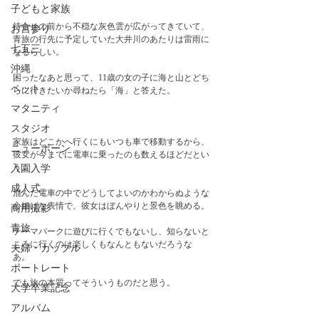
子どもと家族
待合せの前から不穏な灰色雲が広がってきていて、
お宮参り
青旅の行先に予定していた大井川のあたりは雷雨に
七五三
なるらしい。
沖縄
困ったなあと思って、11歳の女の子に海と山とどち
ペット
らに行きたいか尋ねたら「海」と答えた。
マタニティ
スタジオ
家族はどこかへ行くにもいつも車で移動するから、
ニューボーン
彼女が今までに電車に乗ったのも数えるほどだとい
う。
入園入学
成人式
混んだ電車の中でどうしてよいのかわからぬような
心細げな表情で、彼女はぼんやりと景色を眺める。
商用撮影
青旅
テーマパークに遊びに行くでもないし、知らないと
ころに行くのは楽しくもなんともないだろうな
夫婦・カップル
あ。　
ポートレート
でも旅の本質ってそういうものだと思う。
大学卒業記念
アルバム