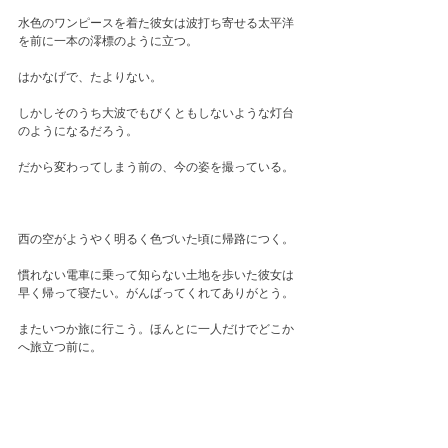
水色のワンピースを着た彼女は波打ち寄せる太平洋
を前に一本の澪標のように立つ。
はかなげで、たよりない。
しかしそのうち大波でもびくともしないような灯台
のようになるだろう。　
だから変わってしまう前の、今の姿を撮っている。
西の空がようやく明るく色づいた頃に帰路につく。
慣れない電車に乗って知らない土地を歩いた彼女は
早く帰って寝たい。がんばってくれてありがとう。
またいつか旅に行こう。ほんとに一人だけでどこか
へ旅立つ前に。