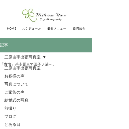
HOME
スケジュール
撮影メニュー
自己紹介
記事
三原由宇出張写真室
「青旅」岳南電車で田子ノ浦へ。
三原由宇出張写真室
お客様の声
写真について
ご家族の声
結婚式の写真
前撮り
ブログ
とある日