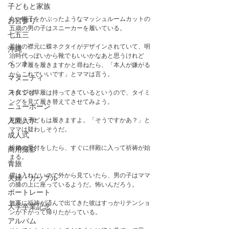
子どもと家族
丸い帽子をかぶったようなマッシュルームカットの
お宮参り
五歳の男の子はスニーカーを履いている。
七五三
着物の襟元に蝶ネクタイがデザインされていて、明
沖縄
治時代っぽいから靴でもいいかなあと思うけれど
ペット
も、草履を履きますかと尋ねたら、「本人が嫌がる
からこれでいいです」とママは言う。
マタニティ
スタジオ
それでも草履は持ってきているというので、タイミ
ングを見て履き替えてさせてみよう。
ニューボーン
意外と子どもは履きますよ。「そうですかあ？」と
入園入学
ママは疑わしそうだ。
成人式
祈祷の受付をしたら、すぐに拝殿に入って祈祷が始
商用撮影
まる。
青旅
僕は入れないので外から見ていたら、男の子はママ
夫婦・カップル
の膝の上に座っているようだ。怖いんだろう。
ポートレート
無事に祈祷が済んで出てきた彼はすっかりテンショ
大学卒業記念
ンが下がって帰りたがっている。
アルバム