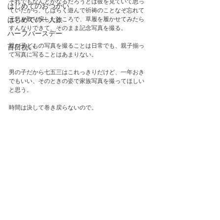
それでもなんとかなるだろうとは彼を見ていて思っ
はじめてのおつかい
ていたから、しばらく遊んで祈祷のことなぞ忘れて
元気を取り戻したところで、草履を履かせてみたら
はじめての一人旅
すんなりできて、そのまま記念写真を撮る。
ハーフバースデー
親が子どもの写真を撮ることは日常でも、親子揃っ
百日祝い
て写真に写ることはあまりない。
男の子だから七五三はこれっきりだけど、一年おき
でもいい、そのときの姿で家族写真を撮ってほしい
と思う。
時間は決して巻き戻らないので。