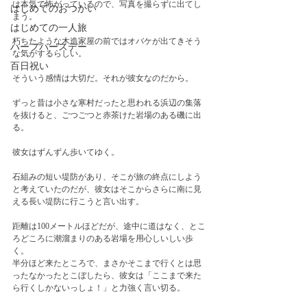
は本気で怖がっているので、写真を撮らずに出てし
はじめてのおつかい
まう。
はじめての一人旅
朽ちたような木造家屋の前ではオバケが出てきそう
ハーフバースデー
な気がするらしい。　
百日祝い
そういう感情は大切だ。それが彼女なのだから。
ずっと昔は小さな寒村だったと思われる浜辺の集落
を抜けると、ごつごつと赤茶けた岩場のある磯に出
る。
彼女はずんずん歩いてゆく。　
石組みの短い堤防があり、そこが旅の終点にしよう
と考えていたのだが、彼女はそこからさらに南に見
える長い堤防に行こうと言い出す。
距離は100メートルほどだが、途中に道はなく、とこ
ろどころに潮溜まりのある岩場を用心しいしい歩
く。
半分ほど来たところで、まさかそこまで行くとは思
ったなかったとこぼしたら、彼女は「ここまで来た
ら行くしかないっしょ！」と力強く言い切る。