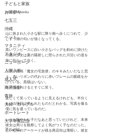
子どもと家族
お宮参り
model: Momoka
七五三
沖縄
山に挟まれた小さな駅に降り南へ歩くにつれて、少
ペット
しずつ潮の匂いが強くなってくる。
マタニティ
黒いワンピースに白い小さなバッグを斜めに掛けた
スタジオ
12歳の少女は夏の陽射しに照らされた川沿いの道を
海に向かって歩く。
ニューボーン
入園入学
ジブリ映画「魔女の宅急便」のキキみたいだなと思
う。赤いリボンの代わりに赤いフレームの眼鏡をか
成人式
けている。黒猫はいない。
商用撮影
カメラを向けるとすぐに笑う。
青旅
楽しくて笑っているように見えるけれども、半分く
らいの笑顔は作られたものだとわかる。写真を撮る
夫婦・カップル
僕に気を遣っているのだ。
ポートレート
いつも賑やかな子だなあと思っていたけれど、本来
大学卒業記念
彼女は周りを観察してよく気がつく子なのだった。
アルバム
古い昭和のアーケードが残る商店街は薄暗い。彼女