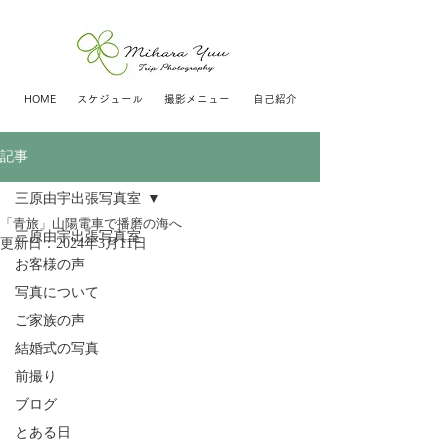
HOME
スケジュール
撮影メニュー
自己紹介
記事
三原由宇出張写真室
「青旅」山陽電車で播磨の海へ
三原由宇出張写真室
更新日：
2024年3月11日
お客様の声
写真について
ご家族の声
結婚式の写真
前撮り
ブログ
とある日