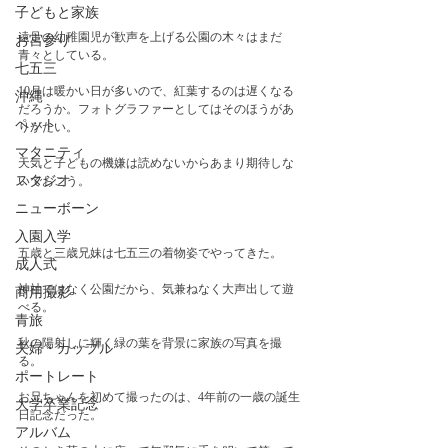
子どもと家族
遠足の幼稚園児が歓声を上げる公園の木々はまだ
お宮参り
青々としている。
七五三
10月は暖かい日が多いので、紅葉するのは遅くなる
沖縄
だろうか。フォトグラファーとしてはそのほうがあ
ペット
りがたい。
マタニティ
天気と子どもの機嫌は読めないからあまり期待しな
スタジオ
いでおこう。
ニューボーン
入園入学
五歳と三歳兄妹は七五三の着物姿でやってきた。
成人式
神社ではなく公園だから、気兼ねなく大声出して遊
商用撮影
べる。
青旅
秋の陽射しに輝く緑の葉を背景に家族の写真を撮
夫婦・カップル
る。
ポートレート
お兄ちゃんを初めて撮ったのは、4年前の一歳の誕生
大学卒業記念
日記念だった。
アルバム