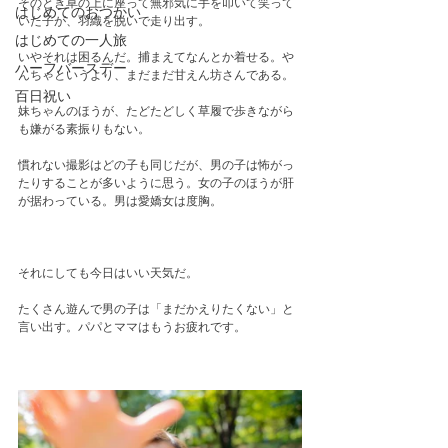
そのとき草の上に座って無邪気に手を叩いて笑って
はじめてのおつかい
いた子が、羽織を脱いで走り出す。
はじめての一人旅
いやそれは困るんだ。捕まえてなんとか着せる。や
ハーフバースデー
んちゃというより、まだまだ甘えん坊さんである。
百日祝い
妹ちゃんのほうが、たどたどしく草履で歩きながら
も嫌がる素振りもない。
慣れない撮影はどの子も同じだが、男の子は怖がっ
たりすることが多いように思う。女の子のほうが肝
が据わっている。男は愛嬌女は度胸。
それにしても今日はいい天気だ。
たくさん遊んで男の子は「まだかえりたくない」と
言い出す。パパとママはもうお疲れです。