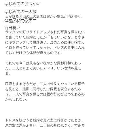
はじめてのおつかい
はじめての一人旅
日が陰ると山の上の庭園は暖かい空気が消え去り、
ハーフバースデー
一気に冷え込む。　
百日祝い
ランタンの灯りライトアップされた写真を撮りたい
と言っていた新婦だったが「もういいかな」と寒さ
にギブアップして撮影終了。念のために使い捨てカ
イロを持っていってよかった。ドレスの背中に入れ
ておくだけでも体感が違うものです。
それでも今日は風もない穏やかな撮影日和であっ
た。二人ともよく笑いしゃべり、いい表情を見せ
る。
喧嘩もするそうだが、二人で仲良くやっている様子
を見ると、撮影に同行したご両親も安心するだろ
う。二人で写真を撮るのは親孝行のひとつであるの
かもしれない。
ドレスを脱ごうと新婦が更衣室に行きかけたとき、
東の空に浮かぶ白い十三日目の月に気づく。すみま