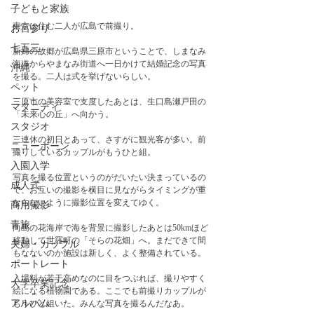
子どもと家族
東京に住む二人が広島で前撮り。　
お宮参り
七五三
新婦の故郷が広島県三原市ということで、しまなみ
海道からやまなみ街道へ一日かけて結婚記念の写真
沖縄
を撮る。二人は式を挙げないらしい。
ペット
三原市の美容室で支度したあとは、生口島瀬戸田の
マタニティ
「未来心の丘」へ向かう。
スタジオ
三連休の初日とあって、さすがに観光客が多い。前
ニューボーン
撮りしているカップルがもうひと組。
入園入学
写真を撮る位置というのがだいたい決まっているの
成人式
で、お互いの撮影を横目に見ながらタイミングが重
ならないように撮影位置を変えてゆく。
商用撮影
青旅
向島の花海岸で海を背景に撮影したあとは50kmほど
移動して世羅町の「そらの花畑」へ。まだできて間
夫婦・カップル
もなないのか施設は新しく、よく整備されている。
ポートレート
入場料が若干高めなのに目をつぶれば、撮りやすく
大学卒業記念
絵になる植物園である。ここでも前撮りカップルが
アルバム
もうひと組いた。みんな写真を撮るんだなあ。