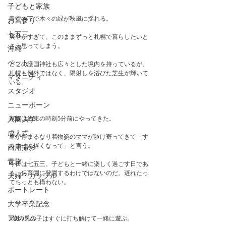
子どもと家族
青空の下で木々の緑が秋風に揺れる。
お宮参り
七五三
爽やかすぎて、このままずっと札幌で暮らしたいと
さえ思ってしまう。
沖縄
ペット
どこの護国神社も広々とした境内を持っているが、
札幌も例外ではなく、陽射しを浴びた芝生が輝いて
マタニティ
いる。　
スタジオ
ニューボーン
家族は約束の時刻5分前にやってきた。
入園入学
成人式
車が停まるなり着物姿のママが駆け寄ってきて「す
みません遅くなって」と言う。
商用撮影
青旅
今日は七五三。子どもと一緒に楽しく過ごす日であ
る。保育園に登園するわけではないのだ。遅れたっ
夫婦・カップル
てちっとも構わない。
ポートレート
大学卒業記念
アルバム
5歳の男の子はすぐに打ち解けて一緒に遊ぶ。