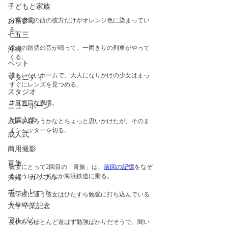
子どもと家族
お宮参り
分厚い雲の西の彼方だけがオレンジ色に染まってい
る。
七五三
遠くの踏切の音が鳴って、一両きりの列車がやって
沖縄
くる。
ペット
誰もいないホームで、大人になりかけの少女はまっ
マタニティ
すぐにレンズを見つめる。　
スタジオ
生真面目な表情。
ニューボーン
入園入学
笑いを取ろうかなとちょっと思いかけたが、そのま
まシャッターを切る。
成人式
商用撮影
青旅
彼女にとって2回目の「青旅」は、
前回の記憶
をなぞ
るようにひたちなか海浜鉄道に乗る。
夫婦・カップル
ポートレート
進学校に通う彼女はひたすら勉強に打ち込んでいる
らしい。
大学卒業記念
アルバム
夏休みもほとんど遊ばず勉強ばかりだそうで、聞い