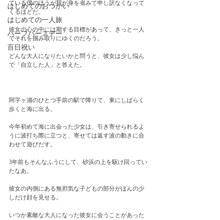
ている僕のほうが我が身を省みて申し訳なくなって
はじめてのおつかい
くるほどだ。
はじめての一人旅
彼女の心の中には期する目標があって、きっと一人
ハーフバースデー
でそれを掴み取りにゆくのだろう。
百日祝い
どんな大人になりたいかと問うと、彼女は少し悩ん
で「自立した人」と答えた。
阿字ヶ浦のひとつ手前の駅で降りて、東にしばらく
歩くと海に出る。　
今年初めて海に出会った少女は、引き寄せられるよ
うに波打ち際に立つと、寄せては返す波の動きに合
わせて遊びだす。
3年前もそんなふうにして、砂浜の上を駆け回ってい
たなあ。
彼女の内側にある無邪気な子どもの部分がほんの少
しだけ顔を見せる。
いつか素敵な大人になった彼女に会うことがあった