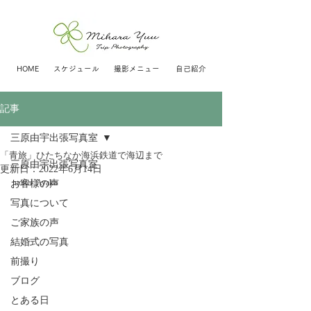
HOME
スケジュール
撮影メニュー
自己紹介
記事
三原由宇出張写真室
「青旅」ひたちなか海浜鉄道で海辺まで
三原由宇出張写真室
更新日：
2022年6月14日
model: Ayaka
お客様の声
写真について
ご家族の声
結婚式の写真
前撮り
ブログ
とある日