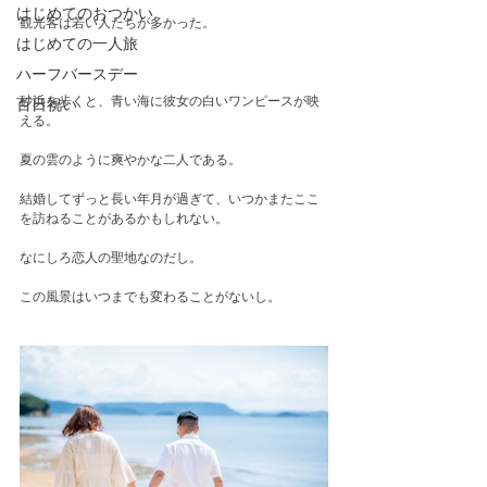
はじめてのおつかい
観光客は若い人たちが多かった。
はじめての一人旅
ハーフバースデー
砂浜を歩くと、青い海に彼女の白いワンピースが映
百日祝い
える。
夏の雲のように爽やかな二人である。
結婚してずっと長い年月が過ぎて、いつかまたここ
を訪ねることがあるかもしれない。
なにしろ恋人の聖地なのだし。
この風景はいつまでも変わることがないし。