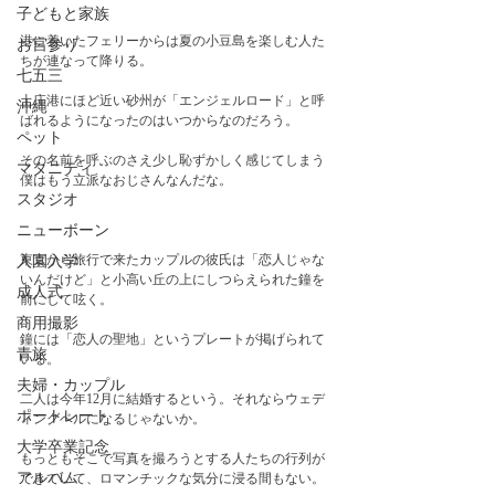
子どもと家族
港に着いたフェリーからは夏の小豆島を楽しむ人た
お宮参り
ちが連なって降りる。
七五三
土庄港にほど近い砂州が「エンジェルロード」と呼
沖縄
ばれるようになったのはいつからなのだろう。
ペット
その名前を呼ぶのさえ少し恥ずかしく感じてしまう
マタニティ
僕はもう立派なおじさんなんだな。
スタジオ
ニューボーン
東京から旅行で来たカップルの彼氏は「恋人じゃな
入園入学
いんだけど」と小高い丘の上にしつらえられた鐘を
成人式
前にして呟く。
商用撮影
鐘には「恋人の聖地」というプレートが掲げられて
青旅
いる。
夫婦・カップル
二人は今年12月に結婚するという。それならウェデ
ポートレート
ィングベルになるじゃないか。
大学卒業記念
もっともそこで写真を撮ろうとする人たちの行列が
アルバム
できていて、ロマンチックな気分に浸る間もない。