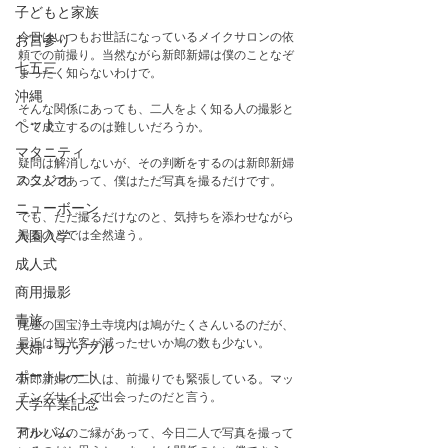
子どもと家族
今日はいつもお世話になっているメイクサロンの依
お宮参り
頼での前撮り。当然ながら新郎新婦は僕のことなぞ
七五三
まったく知らないわけで。
沖縄
そんな関係にあっても、二人をよく知る人の撮影と
ペット
して成立するのは難しいだろうか。
マタニティ
疑問は解消しないが、その判断をするのは新郎新婦
スタジオ
の二人であって、僕はただ写真を撮るだけです。
ニューボーン
でも、ただ撮るだけなのと、気持ちを添わせながら
撮るのとでは全然違う。
入園入学
成人式
商用撮影
青旅
尾道の国宝浄土寺境内は鳩がたくさんいるのだが、
最近は観光客が減ったせいか鳩の数も少ない。
夫婦・カップル
ポートレート
新郎新婦の二人は、前撮りでも緊張している。マッ
チングサイトで出会ったのだと言う。
大学卒業記念
アルバム
何かしらのご縁があって、今日二人で写真を撮って