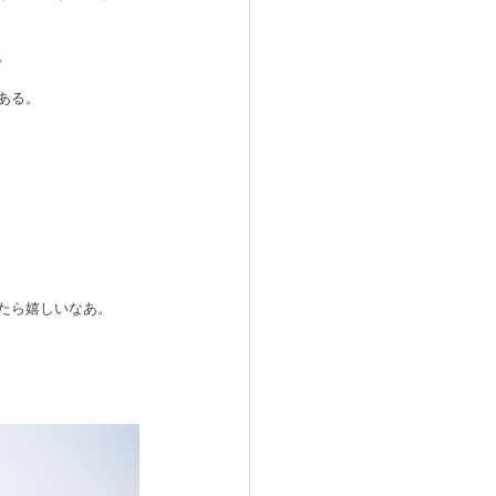
。
ある。
たら嬉しいなあ。