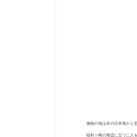
湘南の海は冬の日本海かと
稲村ヶ崎の海辺に立つ二人