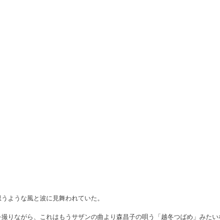
思うような風と波に見舞われていた。
を撮りながら、これはもうサザンの曲より森昌子の唄う「越冬つばめ」みたい