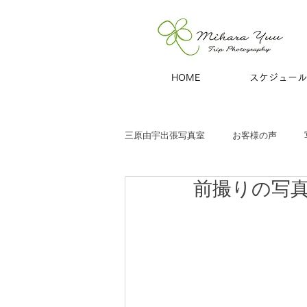
HOME
スケジュール
三原由宇出張写真室
お客様の声
前撮りの写
子どもと家族
お宮参り
七
商用撮影
青旅
夫婦・カッ
ハーフバースデー
百日祝い