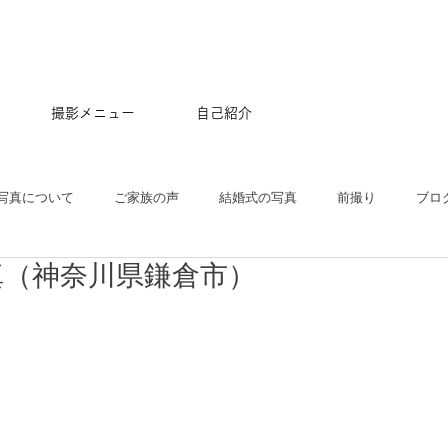
撮影メニュー
自己紹介
写真について
ご家族の声
結婚式の写真
前撮り
ブロ
真（神奈川県鎌倉市）
五三
沖縄
ペット
マタニティ
スタジオ
ニュー
プル
ポートレート
大学卒業記念
アルバム
はじめて