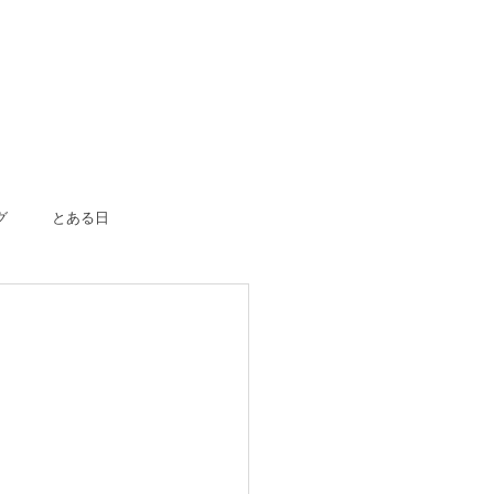
グ
とある日
ボーン
入園入学
成人式
のおつかい
はじめての一人旅