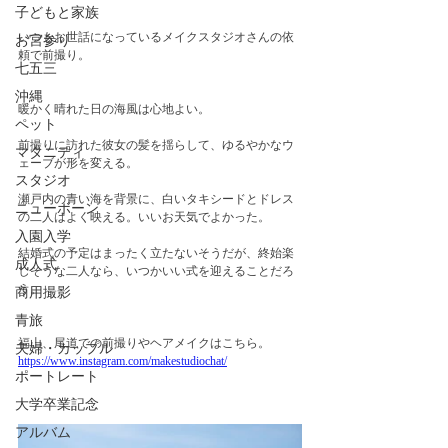
子どもと家族
いつもお世話になっているメイクスタジオさんの依
お宮参り
頼で前撮り。　
七五三
沖縄
暖かく晴れた日の海風は心地よい。
ペット
前撮りに訪れた彼女の髪を揺らして、ゆるやかなウ
マタニティ
ェーブが形を変える。
スタジオ
瀬戸内の青い海を背景に、白いタキシードとドレス
ニューボーン
の二人はよく映える。いいお天気でよかった。
入園入学
結婚式の予定はまったく立たないそうだが、終始楽
成人式
しそうな二人なら、いつかいい式を迎えることだろ
う。
商用撮影
青旅
福山、尾道での前撮りやヘアメイクはこちら。
夫婦・カップル
https://www.instagram.com/makestudiochat/
ポートレート
大学卒業記念
アルバム