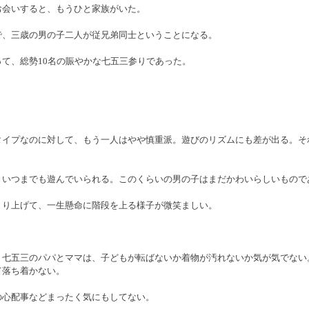
お会いすると、もうひと家族がいた。
で、三歳の男の子二人が従兄弟同士ということになる。　
て、総勢10名の賑やかな七五三参りであった。
。
タイプなのに対して、もう一人はやや慎重派。遊びのリズムにも差が出る。そ
。いつまでも遊んでいられる。このくらいの男の子はまだかわいらしいもので
くり上げて、一生懸命に階段を上る様子が微笑ましい。
、七五三のパパとママは、子どもが転ばないか着物が汚れないか気が気でない
て落ち着かない。
の心配事などまったく気にもしてない。