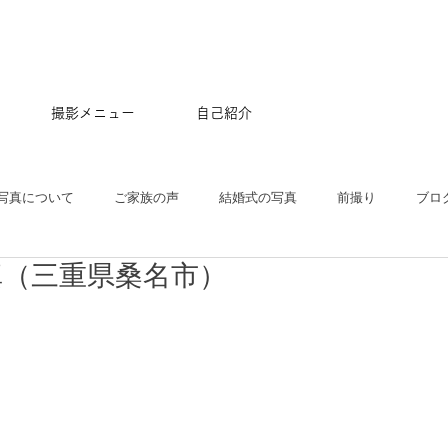
撮影メニュー
自己紹介
写真について
ご家族の声
結婚式の写真
前撮り
ブロ
真（三重県桑名市）
五三
沖縄
ペット
マタニティ
スタジオ
ニュー
プル
ポートレート
大学卒業記念
アルバム
はじめて