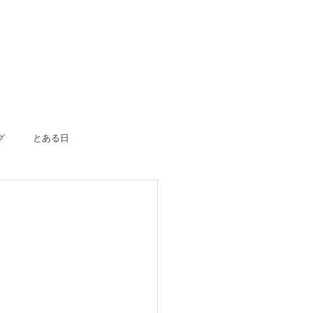
グ
とある日
ボーン
入園入学
成人式
のおつかい
はじめての一人旅