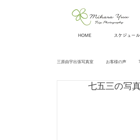
HOME
スケジュール
三原由宇出張写真室
お客様の声
七五三の写
子どもと家族
お宮参り
七
商用撮影
青旅
夫婦・カッ
ハーフバースデー
百日祝い