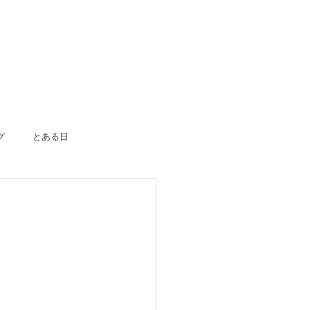
グ
とある日
ボーン
入園入学
成人式
のおつかい
はじめての一人旅