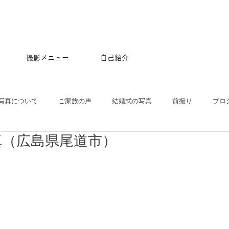
撮影メニュー
自己紹介
写真について
ご家族の声
結婚式の写真
前撮り
ブロ
真（広島県尾道市）
五三
沖縄
ペット
マタニティ
スタジオ
ニュー
プル
ポートレート
大学卒業記念
アルバム
はじめて