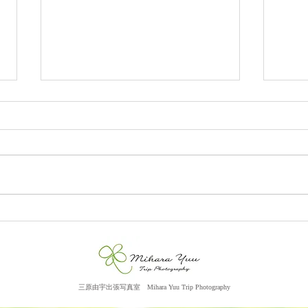
前撮りの写真（鹿児島県名瀬
前撮
市）
市）
三原由宇出張写真室
​ M
ihara Yuu Trip Photography