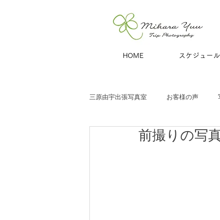
HOME
スケジュール
三原由宇出張写真室
お客様の声
前撮りの写
子どもと家族
お宮参り
七
商用撮影
青旅
夫婦・カッ
ハーフバースデー
百日祝い