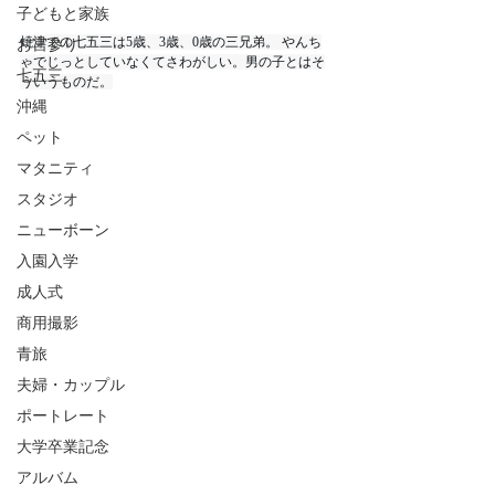
子どもと家族
焼津での七五三は5歳、3歳、0歳の三兄弟。 やんち
お宮参り
ゃでじっとしていなくてさわがしい。男の子とはそ
七五三
ういうものだ。
沖縄
ペット
マタニティ
スタジオ
ニューボーン
入園入学
成人式
商用撮影
青旅
夫婦・カップル
ポートレート
大学卒業記念
アルバム