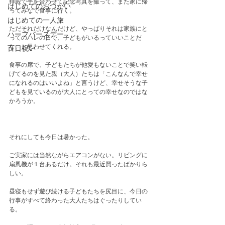
拝殿で手を合わせて記念写真を撮って、また家に帰
はじめてのおつかい
ってみなで食事に行く。
はじめての一人旅
ただそれだけなんだけど、やっぱりそれは家族にと
ハーフバースデー
ってのハレの日で、子どもがいるっていいことだ
な、と思わせてくれる。
百日祝い
食事の席で、子どもたちが他愛もないことで笑い転
げてるのを見た親（大人）たちは「こんなんで幸せ
になれるのはいいよね」と言うけど、幸せそうな子
どもを見ているのが大人にとっての幸せなのではな
かろうか。
それにしても今日は暑かった。
ご実家には当然ながらエアコンがない。リビングに
扇風機が１台あるだけ。それも最近買ったばかりら
しい。
昼寝もせず遊び続ける子どもたちを尻目に、今日の
行事がすべて終わった大人たちはぐったりしてい
る。