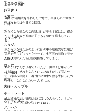
子どもと家族
2019年7月30日
お宮参り
七五三
5年前に結婚式を撮影したご縁で、奥さんのご実家に
呼ばれるのは今日で２回目。
沖縄
ペット
ふだんなら彼女のご両親だけが暮らす家には、都会
から姉妹家族が五歳の子どもを連れて帰省してい
マタニティ
る。
スタジオ
朝から水を得た魚のように家の中を縦横無尽に遊び
ニューボーン
まわる子らをじっと立たせて、七五三の着物を着せ
るだけで大人たちは疲労困憊してしまう。
入園入学
成人式
女の子はすんなり着てくれたが、男の子は嫌がって
泣き騒ぐ。それをなんとかなだめすかして着させ
商用撮影
て、神社へ出向く。着付けの途中で僕も手伝ったの
青旅
だけど、なかなかたいへんでした。
夫婦・カップル
ポートレート
砂川神社の広い境内は他に訪れる人もなく、子ども
大学卒業記念
たちの声が空に吸い込まれてゆく。
アルバム