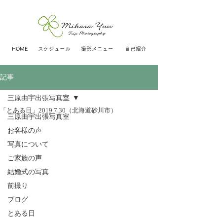
HOME
スケジュール
撮影メニュー
自己紹介
記事
三原由宇出張写真室
「とある日」2019.7.30（北海道砂川市）
三原由宇出張写真室
お客様の声
写真について
ご家族の声
結婚式の写真
前撮り
ブログ
とある日