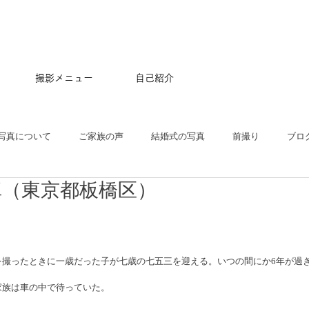
撮影メニュー
自己紹介
写真について
ご家族の声
結婚式の写真
前撮り
ブロ
真（東京都板橋区）
五三
沖縄
ペット
マタニティ
スタジオ
ニュー
プル
ポートレート
大学卒業記念
アルバム
はじめて
を撮ったときに一歳だった子が七歳の七五三を迎える。いつの間にか6年が過
家族は車の中で待っていた。