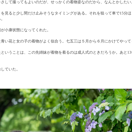
をさして撮ってもよいのだが、せっかくの着物姿なのだから、なんとかしたい
きを見ると少し間だけ止みそうなタイミングがある。それを狙って車で15分ほ
る。
雨が小康状態になってくれた。
た青い花と女の子の着物がよく似合う。七五三は５月から６月にかけてやって
たということは、この先姉妹が着物を着るのは成人式のときだろうか。あと13
　
像していた。