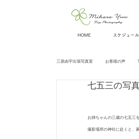
HOME
スケジュール
三原由宇出張写真室
お客様の声
七五三の写
子どもと家族
お宮参り
七
商用撮影
青旅
夫婦・カッ
お姉ちゃんの三歳の七五三
撮影場所の神社に赴くと、
ハーフバースデー
百日祝い