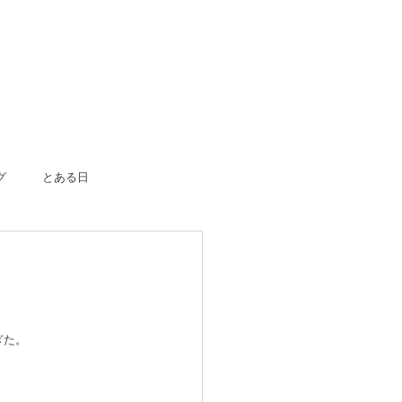
グ
とある日
ボーン
入園入学
成人式
のおつかい
はじめての一人旅
ぎた。