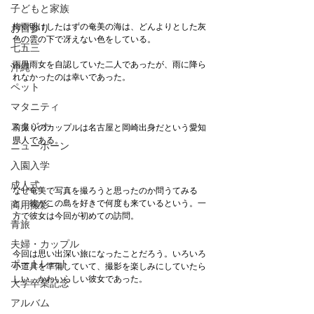
子どもと家族
梅雨明けしたはずの奄美の海は、どんよりとした灰
お宮参り
色の雲の下で冴えない色をしている。
七五三
雨男雨女を自認していた二人であったが、雨に降ら
沖縄
れなかったのは幸いであった。 　
ペット
マタニティ
スタジオ
前撮りのカップルは名古屋と岡崎出身だという愛知
県人である。
ニューボーン
入園入学
成人式
なぜ奄美で写真を撮ろうと思ったのか問うてみる
と、彼がこの島を好きで何度も来ているという。一
商用撮影
方で彼女は今回が初めての訪問。
青旅
夫婦・カップル
今回は思い出深い旅になったことだろう。いろいろ
ポートレート
小道具を準備していて、撮影を楽しみにしていたら
しい。かわいらしい彼女であった。　
大学卒業記念
アルバム