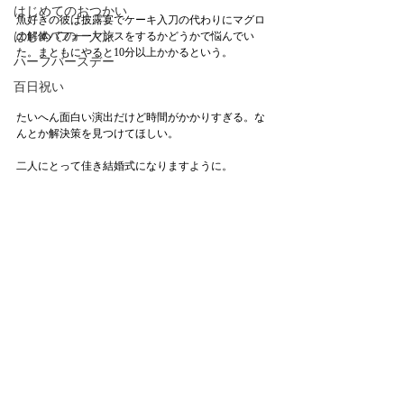
はじめてのおつかい
魚好きの彼は披露宴でケーキ入刀の代わりにマグロ
の解体パフォーマンスをするかどうかで悩んでい
はじめての一人旅
た。まともにやると10分以上かかるという。
ハーフバースデー
百日祝い
たいへん面白い演出だけど時間がかかりすぎる。な
んとか解決策を見つけてほしい。　
二人にとって佳き結婚式になりますように。