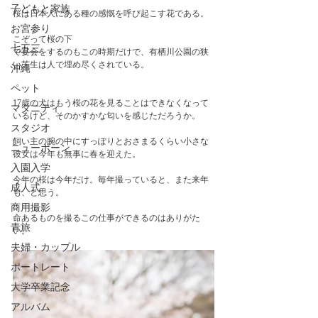
子どもと家族
桜は日本人にある種の感慨を呼び起こす花である。
お宮参り
こぞって桜の下
七五三
で宴会をするのもこの時期だけで、有栖川公園の狭
い芝生は人で埋め尽くされている。
沖縄
ペット
17歳の犬はもう桜の花を見ることはできなくなって
マタニティ
いるけど、そのかすかな匂いを感じただろうか。
スタジオ
飼い主の腕の中にすっぽりとおさまるくらい小さな
ニューボーン
彼女は今年も無事に春を迎えた。
入園入学
今年の桜は今年だけ。毎年撮っていると、また来年
成人式
も、と思う。
商用撮影
命あるものを撮るこの仕事ができるのはありがた
青旅
い。
夫婦・カップル
ポートレート
大学卒業記念
アルバム