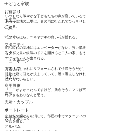
子どもと家族
お宮参り
いつもなら賑やかな子どもたちの声が響いているで
七五三
あろう団地の広場は、春の雨に打たれてひっそりし
ている。
沖縄
ペット
桜はちらほら。ユキヤナギの白い花が揺れる。
マタニティ
昭和時代の団地にはエレベーターがない。狭い階段
スタジオ
を上り、重い鉄製のドアを開けると二人の家。もう
すぐ赤ちゃんが生まれる。
ニューボーン
室内はおしゃれにリフォームされて快適そうだが、
入園入学
建物は建て替えが決まっていて、近々退去しなけれ
成人式
ばならないらしい。
商用撮影
「ここがよかったんですけど」残念そうにママは言
青旅
う。さもありなんと思う。
夫婦・カップル
ポートレート
白熱灯の明かりを消して、部屋の中でマタニティの
大学卒業記念
写真を撮る。
アルバム