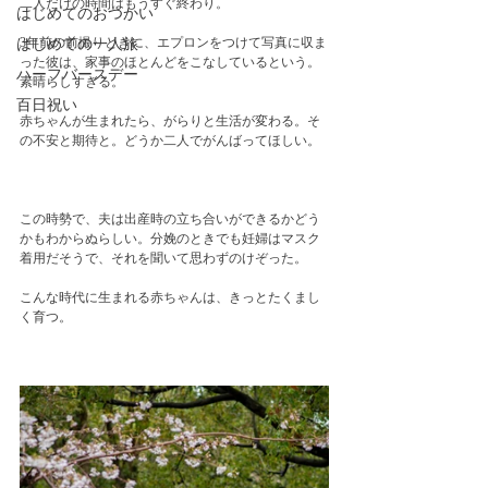
二人だけの時間はもうすぐ終わり。
はじめてのおつかい
3年前の前撮りときに、エプロンをつけて写真に収ま
はじめての一人旅
った彼は、家事のほとんどをこなしているという。
ハーフバースデー
素晴らしすぎる。
百日祝い
赤ちゃんが生まれたら、がらりと生活が変わる。そ
の不安と期待と。どうか二人でがんばってほしい。
この時勢で、夫は出産時の立ち合いができるかどう
かもわからぬらしい。分娩のときでも妊婦はマスク
着用だそうで、それを聞いて思わずのけぞった。
こんな時代に生まれる赤ちゃんは、きっとたくまし
く育つ。