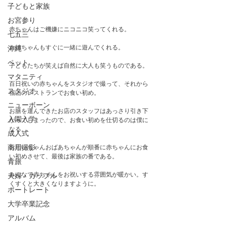
子どもと家族
お宮参り
赤ちゃんはご機嫌にニコニコ笑ってくれる。
七五三
お姉ちゃんもすぐに一緒に遊んでくれる。
沖縄
ペット
子どもたちが笑えば自然に大人も笑うものである。
マタニティ
百日祝いの赤ちゃんをスタジオで撮って、それから
スタジオ
福山のレストランでお食い初め。
ニューボーン
お膳を運んできたお店のスタッフはあっさり引き下
入園入学
がってしまったので、お食い初めを仕切るのは僕に
なる。
成人式
おじいちゃんおばあちゃんが順番に赤ちゃんにお食
商用撮影
い初めさせて、最後は家族の番である。
青旅
みんなで赤ちゃんをお祝いする雰囲気が暖かい。す
夫婦・カップル
くすくと大きくなりますように。
ポートレート
大学卒業記念
アルバム