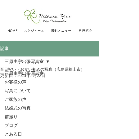
HOME
スケジュール
撮影メニュー
自己紹介
記事
三原由宇出張写真室
百日祝い・お食い初めの写真（広島県福山市）
三原由宇出張写真室
更新日：
2025年5月22日
お客様の声
写真について
ご家族の声
結婚式の写真
前撮り
ブログ
とある日