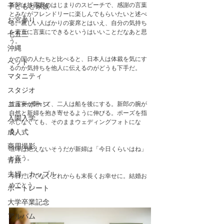
新郎は披露宴のはじまりのスピーチで、感謝の言葉
子どもと家族
とみながフレンドリーに楽しんでもらいたいと述べ
お宮参り
る。親しい人ばかりの宴席とはいえ、自分の気持ち
を素直に言葉にできるというはいいことだなあと思
七五三
う。
沖縄
かの国の人たちと比べると、日本人は体裁を気にす
ペット
るのか気持ちを他人に伝えるのがどうも下手だ。
マタニティ
スタジオ
ニューボーン
披露宴が開いて、二人は船を後にする。新郎の腕が
自然と新婦を抱き寄せるように伸びる。ポーズを指
入園入学
示しなくても、そのままウェディングフォトにな
る。
成人式
商用撮影
喧嘩は絶えないそうだが新婦は「今日くらいはね」
と言う。
青旅
夫婦・カップル
今日だけでなくこれからも末長くお幸せに。結婚お
めでとう。
ポートレート
大学卒業記念
アルバム