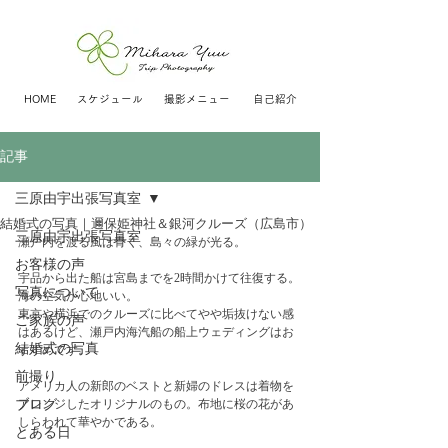
HOME
スケジュール
撮影メニュー
自己紹介
記事
三原由宇出張写真室
結婚式の写真｜邇保姫神社＆銀河クルーズ（広島市）
三原由宇出張写真室
瀬戸内を渡る風は青く、島々の緑が光る。
お客様の声
宇品から出た船は宮島までを2時間かけて往復する。
写真について
海の空気が心地いい。
東京や横浜でのクルーズに比べてやや垢抜けない感
ご家族の声
はあるけど、瀬戸内海汽船の船上ウェディングはお
結婚式の写真
すすめです。
前撮り
アメリカ人の新郎のベストと新婦のドレスは着物を
ブログ
アレンジしたオリジナルのもの。布地に桜の花があ
しらわれて華やかである。
とある日