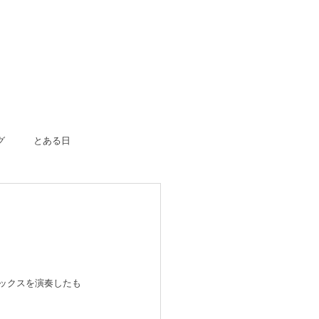
グ
とある日
）
ボーン
入園入学
成人式
のおつかい
はじめての一人旅
ックスを演奏したも