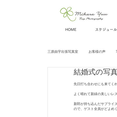
HOME
スケジュール
三原由宇出張写真室
お客様の声
結婚式の写
子どもと家族
お宮参り
七
先日打ち合わせにも来てく
商用撮影
青旅
夫婦・カッ
よく晴れて新緑の美しいレ
新郎が持ち込んだサプライ
ので、ゲスト全員がどよめ
ハーフバースデー
百日祝い