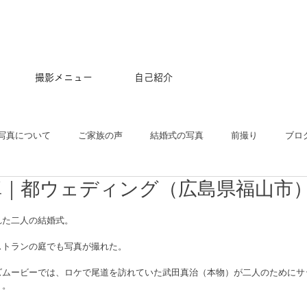
撮影メニュー
自己紹介
写真について
ご家族の声
結婚式の写真
前撮り
ブロ
真｜都ウェディング（広島県福山市
五三
沖縄
ペット
マタニティ
スタジオ
ニュー
れた二人の結婚式。
プル
ポートレート
大学卒業記念
アルバム
はじめて
ストランの庭でも写真が撮れた。
ズムービーでは、ロケで尾道を訪れていた武田真治（本物）が二人のためにサ
く。