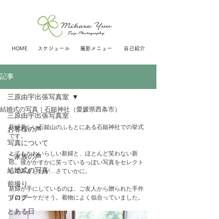
HOME
スケジュール
撮影メニュー
自己紹介
記事
三原由宇出張写真室
結婚式の写真｜石鎚神社（愛媛県西条市）
三原由宇出張写真室
新緑美しい石鎚山のふもとにある石鎚神社での挙式
お客様の声
です。
写真について
とてもかわいらしい新婦と、ほとんど笑わない新
ご家族の声
郎。彼がかすかに笑っているっぽい写真をセレクト
結婚式の写真
してみましたが…さていかに。
前撮り
新婦が手にしているのは、ご友人から贈られた手作
ブログ
りのブーケだそう。着物によく似合っていました。
とある日