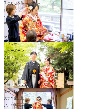
子どもと家族
お宮参り
七五三
沖縄
ペット
マタニティ
スタジオ
ニューボーン
入園入学
成人式
商用撮影
青旅
夫婦・カップル
ポートレート
大学卒業記念
アルバム