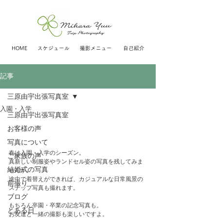
HOME
スケジュール
撮影メニュー
自己紹介
記事
三原由宇出張写真室
入園・入学
三原由宇出張写真室
お客様の声
​　
写真について
春は入園・入学のシーズン。
ご家族の声
真新しい制服姿やランドセル姿の写真を残してみま
結婚式の写真
せんか。
途中で着替えができれば、カジュアルな日常風景の
前撮り
スナップ写真も撮れます。
ブログ
もちろん卒園・卒業の記念写真も。
とある日
お友達と一緒の撮影も楽しいですよ。