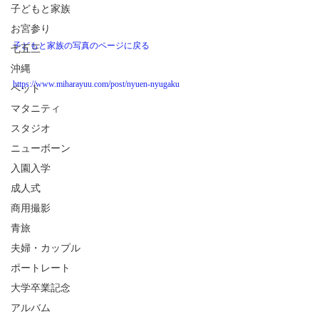
子どもと家族
お宮参り
子どもと家族の写真のページに戻る
七五三
沖縄
https://www.miharayuu.com/post/nyuen-nyugaku
ペット
マタニティ
スタジオ
ニューボーン
入園入学
成人式
商用撮影
青旅
夫婦・カップル
ポートレート
大学卒業記念
アルバム