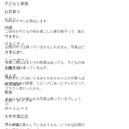
子どもと家族
お宮参り
七五三
パパとママにお尋ねします。
沖縄
ご自分が子どもの頃を過ごした家の様子って、覚え
ペット
てますか。
マタニティ
記憶の中では残っているかもしれません。写真はど
スタジオ
うでしょう。
ニューボーン
実家に帰ればまだその部屋はあっても、子どもの頃
の様子とは違っているはず。
入園入学
成人式
大好きだったぬいぐるみとかおもちゃとかが散らば
っていたあの部屋。リビングにあったテレビだって
商用撮影
ブラウン管だったかも。
青旅
そんなものが見られる写真は残っているでしょう
夫婦・カップル
か。
ポートレート
大学卒業記念
アルバム
今、家族で暮らしているおうちも、いつかは記憶の