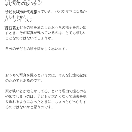
中に残ることでしょう。
はじめてのおつかい
子どもはやがて巣立っていき、パパやママになるか
はじめての一人旅
もしれません。
ハーフバースデー
そして子どもの頃を過ごしたおうちの様子を思い出
百日祝い
すとき、その写真が残っているのは、とても嬉しい
ことなのではないでしょうか。
自分の子どもの頃を懐かしく思い出す。
おうちで写真を撮るというのは、そんな記憶の記録
のためでもあるのです。
家が狭いとか散らかってる、という理由で撮るのを
やめてしまうのは、子どもが大きくなって過去を振
り返れるようになったときに、ちょっとがっかりす
るのではないかと思うのです。