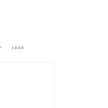
グ
とある日
ボーン
入園入学
成人式
のおつかい
はじめての一人旅