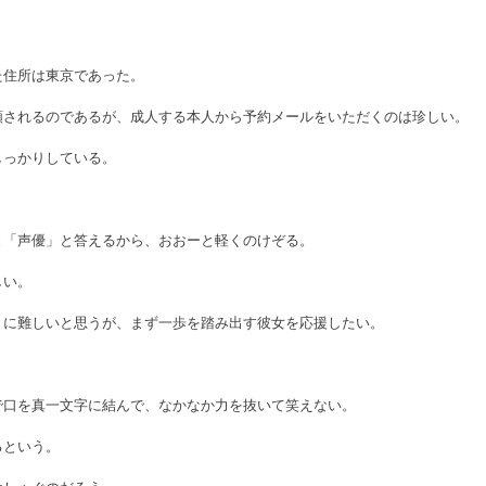
た住所は東京であった。
頼されるのであるが、成人する本人から予約メールをいただくのは珍しい。　
しっかりしている。
と「声優」と答えるから、おおーと軽くのけぞる。
しい。
りに難しいと思うが、まず一歩を踏み出す彼女を応援したい。
で口を真一文字に結んで、なかなか力を抜いて笑えない。
るという。　