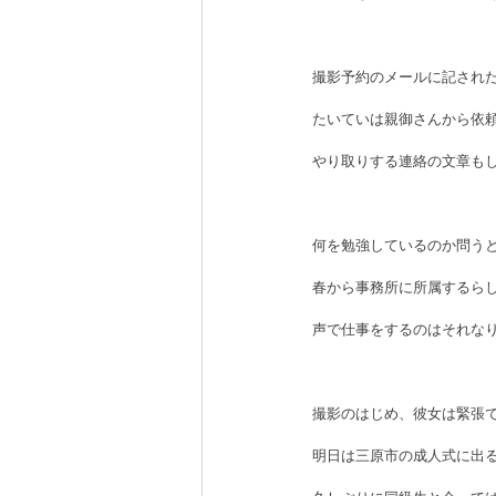
撮影予約のメールに記され
たいていは親御さんから依
やり取りする連絡の文章も
何を勉強しているのか問う
春から事務所に所属するら
声で仕事をするのはそれな
撮影のはじめ、彼女は緊張
明日は三原市の成人式に出