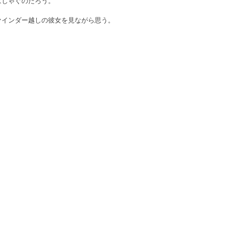
はしゃぐのだろう。
ァインダー越しの彼女を見ながら思う。