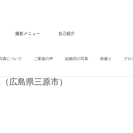
撮影メニュー
自己紹介
写真について
ご家族の声
結婚式の写真
前撮り
ブロ
真（広島県三原市）
五三
沖縄
ペット
マタニティ
スタジオ
ニュー
プル
ポートレート
大学卒業記念
アルバム
はじめて