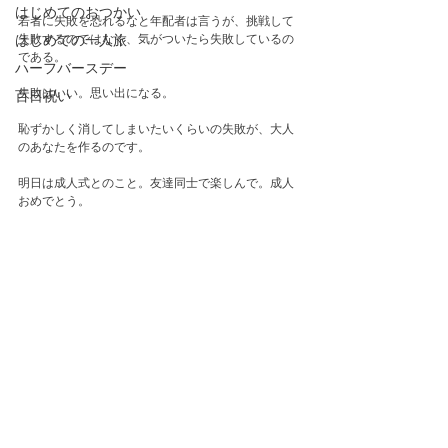
はじめてのおつかい
若者に失敗を恐れるなと年配者は言うが、挑戦して
失敗するのではなく、気がついたら失敗しているの
はじめての一人旅
である。
ハーフバースデー
失敗はいい。思い出になる。
百日祝い
恥ずかしく消してしまいたいくらいの失敗が、大人
のあなたを作るのです。
明日は成人式とのこと。友達同士で楽しんで。成人
おめでとう。