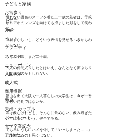
子どもと家族
お宮参り
慣れない紺色のスーツを着た二十歳の若者は、母親
七五三
がスマホのレンズを向けても澄ました顔をして笑わ
ない。
沖縄
ペット
気恥ずかしいし、どういう表情を見せるべきかもわ
からない。
マタニティ
スタジオ
もう二十歳、まだ二十歳。　　
ニューボーン
大人の仲間入りしたとはいえ、なんとなく宙ぶらり
んな歳なのかもしれない。
入園入学
成人式
商用撮影
福山を出て大阪で一人暮らしの大学生は、今が一番
青旅
楽しい時期ではないか。
夫婦・カップル
酒は飲むけれども、そんなに飲めない。飲み過ぎた
ポートレート
ことはないという。健全である。
大学卒業記念
でも早いうちにハメを外して「やっちまった……」
アルバム
と後悔するのも悪くはない。