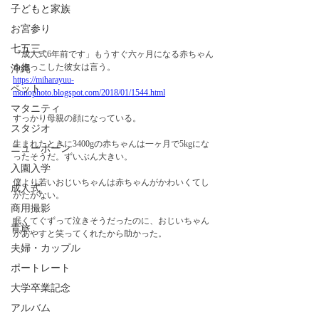
子どもと家族
お宮参り
七五三
「成人式6年前です」もうすぐ六ヶ月になる赤ちゃん
を抱っこした彼女は言う。　
沖縄
https://miharayuu-
ペット
monophoto.blogspot.com/2018/01/1544.html
マタニティ
すっかり母親の顔になっている。
スタジオ
生まれたときに3400gの赤ちゃんは一ヶ月で5kgにな
ニューボーン
ったそうだ。ずいぶん大きい。
入園入学
僕より若いおじいちゃんは赤ちゃんがかわいくてし
成人式
かたがない。　
商用撮影
眠くてぐずって泣きそうだったのに、おじいちゃん
青旅
があやすと笑ってくれたから助かった。
夫婦・カップル
ポートレート
大学卒業記念
アルバム