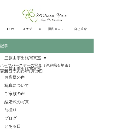
HOME
スケジュール
撮影メニュー
自己紹介
記事
三原由宇出張写真室
ハーフバースデーの写真（沖縄県石垣市）
三原由宇出張写真室
更新日：
2025年1月10日
お客様の声
写真について
ご家族の声
結婚式の写真
前撮り
ブログ
とある日