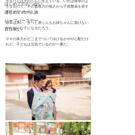
カタバミはそのへんに生えている、いわば雑草のよ
はじめてのおつかい
うなもので、その繁殖力の強さから子孫繁栄を表す
家紋となった由。
はじめての一人旅
ハーフバースデー
雑草は強い。きっと弟くんもお姉ちゃんに負けない
やんちゃな子になるだろう。
百日祝い
ママの体力がどこまでついてゆけるかやや心配だけ
れど、子どもは元気でいるのが一番だ。