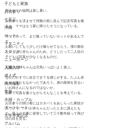
子どもと家族
雨上がりの福岡は蒸し暑い。
お宮参り
七五三
お宮参りを済ませて拝殿の前に並んで記念写真を撮
ると、ママはもう家に帰りたそうになっている。
沖縄
ペット
待って待って、まだ撮っていないカットがあるんで
す。
マタニティ
お願いしてもう少しだけ撮らせてもらう。僕の都合
スタジオ
というより赤ちゃんのため。どうしたって二人目の
子どもは写真が少なくなるものだ。
ニューボーン
五歳のお姉ちゃんは元気いっぱいよく遊ぶ。
入園入学
成人式
なんだかすでに自立できてる感じがする。たぶん赤
ちゃん返りもなかったであろう。弟の面倒を見るい
商用撮影
いお姉さんになるのではないか。
青旅
お家で写真を撮りながらそんなことを考えている。
夫婦・カップル
お宮参りの掛け着にはカタバミをあしらった家紋が
ポートレート
入っいて、パパが赤ちゃんだったときに誂えたも
の。母上が大事に保管していて三十数年経って再び
大学卒業記念
日の目を見る。
アルバム