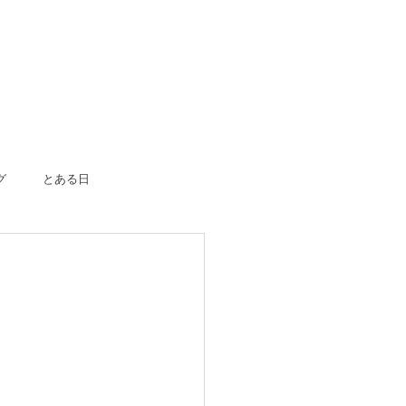
グ
とある日
ボーン
入園入学
成人式
のおつかい
はじめての一人旅