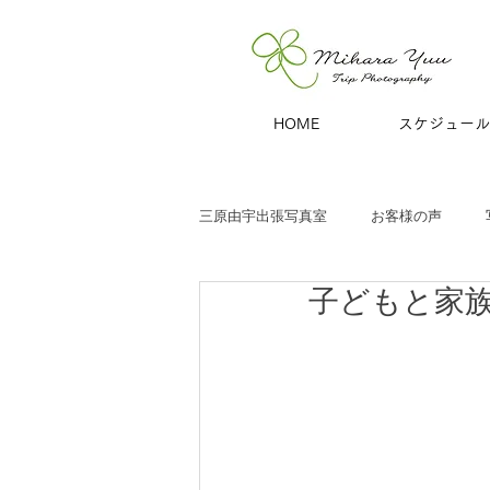
HOME
スケジュール
三原由宇出張写真室
お客様の声
子どもと家
子どもと家族
お宮参り
七
商用撮影
青旅
夫婦・カッ
ハーフバースデー
百日祝い