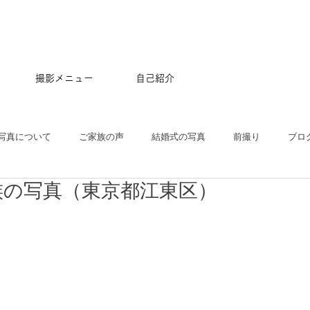
撮影メニュー
自己紹介
写真について
ご家族の声
結婚式の写真
前撮り
ブロ
族の写真（東京都江東区）
五三
沖縄
ペット
マタニティ
スタジオ
ニュー
プル
ポートレート
大学卒業記念
アルバム
はじめて