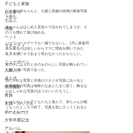
子どもと家族
八ヶ月の赤ちゃんと、七歳と四歳の姉弟の家族写真
お宮参り
を撮る。
七五三
赤ちゃんははじめ人見知りで泣かれてしまうが、そ
沖縄
のうち慣れて遊び始める。
ペット
ハーフバースデーでも一歳でもないし、2月に家族写
マタニティ
真を撮るのは珍しいからママに理由を聞いてみた
スタジオ
ら、スタジオであまり笑わなかったかららしい。
ニューボーン
家の中にはそのときのものらしい写真が飾られてい
たが、いい写真であった。　
入園入学
成人式
おしゃれな背景と衣装のスタジオ写真に比べると、
出張撮影の写真は地味だなあとたまに思う。飾るな
商用撮影
らおしゃれな写真のほうがいいだろうし。
青旅
いつものように子どもたちと遊んで、赤ちゃんが眠
夫婦・カップル
くなったところで終了。写真を気に入ってくれると
ポートレート
いいんだけど。
大学卒業記念
アルバム