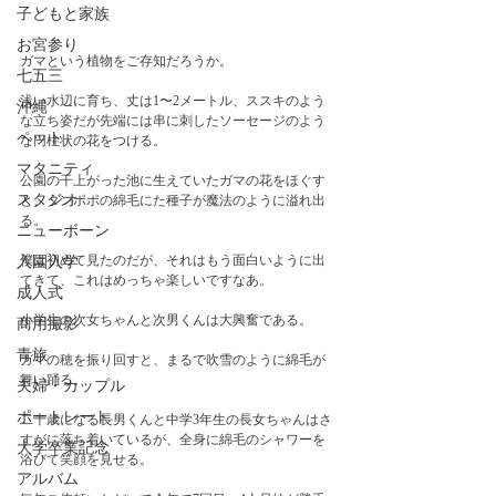
子どもと家族
お宮参り
ガマという植物をご存知だろうか。
七五三
浅い水辺に育ち、丈は1〜2メートル、ススキのよう
沖縄
な立ち姿だが先端には串に刺したソーセージのよう
ペット
な円柱状の花をつける。
マタニティ
公園の干上がった池に生えていたガマの花をほぐす
スタジオ
と、タンポポの綿毛にた種子が魔法のように溢れ出
る。
ニューボーン
僕は初めて見たのだが、それはもう面白いように出
入園入学
てきて、これはめっちゃ楽しいですなあ。
成人式
小学生の次女ちゃんと次男くんは大興奮である。　
商用撮影
青旅
ガマの穂を振り回すと、まるで吹雪のように綿毛が
舞い踊る。
夫婦・カップル
ポートレート
二十歳になる長男くんと中学3年生の長女ちゃんはさ
すがに落ち着いているが、全身に綿毛のシャワーを
大学卒業記念
浴びて笑顔を見せる。
アルバム