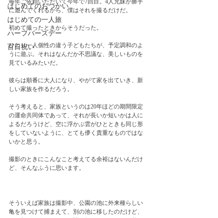
毎年ご依頼いただいて今年で7回目。4人兄妹が勝手
はじめてのおつかい
に遊んでくれるから、僕はそれを撮るだけだ。
はじめての一人旅
初めて撮ったときからそうだった。
ハーフバースデー
ひとり一人個性の違う子どもたちが、予定調和のよ
百日祝い
うに遊ぶ。それはなんだか不思議な、美しいものを
見ているみたいだ。
彼らは順番に大人になり、やがて家を出ていき、新
しい家族を作るだろう。　
そう考えると、家族というのは20年ほどの期間限定
の運命共同体であって、それが長いか短いかは人に
よるだろうけど、空に浮かぶ雲がひとときも同じ形
をしていないように、とても儚く貴重なものではな
いかと思う。
撮影のときにこんなこと考えてる余裕はないんだけ
ど、そんなふうに思います。
そういえば家族は撮影中、公園の池に外来種らしい
亀を見つけて捕まえて、別の池に移したのだけど、