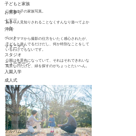
子どもと家族
二歳女の子の家族写真。
お宮参り
七五三
あまり人見知りされることなくすんなり遊べてよか
った。
沖縄
ペット
パパとママから撮影の仕方をいたく感心されたが、
子どもと遊んでるだけだし、何か特別なことをして
マタニティ
いるわけでもないです。
スタジオ
公園は冬景色になっていて、それはそれできれいな
ニューボーン
風景なのだけど、緑を探すのがちょっとたいへん。
入園入学
成人式
商用撮影
青旅
夫婦・カップル
ポートレート
大学卒業記念
アルバム