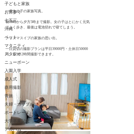
子どもと家族
一歳女の子の家族写真。
お宮参り
七五三
朝10時から夕方5時まで撮影。女の子はとにかく元気
でよく歩き、最後は電池切れで寝てしまう。
沖縄
ペット
クリスマスイブの家族の思い出。
マタニティ
一日貸切の撮影プランは平日39000円・土休日50000
スタジオ
円。最大12時間撮影できます。
ニューボーン
入園入学
成人式
商用撮影
青旅
夫婦・カップル
ポートレート
大学卒業記念
アルバム