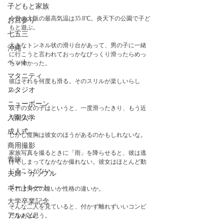
子どもと家族
今日の大阪の最高気温は35.8℃。炎天下の公園で子ど
お宮参り
もと遊ぶ。
七五三
大きなトンネル状の滑り台があって、男の子に一緒
沖縄
に行こうと言われておっかなびっくり滑ったらめっ
ペット
ちゃ怖かった。
マタニティ
彼はそれを何度も滑る。そのスリルが楽しいらし
スタジオ
い。
ニューボーン
双子の女の子はというと、一度滑ったきり、もう近
づかない。
入園入学
成人式
しかし度胸は彼女のほうがあるのかもしれないな。
商用撮影
家族写真を撮るときに「雨」を降らせると、彼は逃
青旅
げてしまってなかなか撮れない。彼女はほとんど動
じることがない。
夫婦・カップル
ポートレート
それは男女の違いか性格の違いか。　
大学卒業記念
そんな二人を見ていると、付かず離れずいいコンビ
アルバム
だなあと思う。