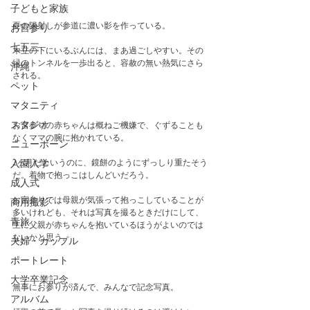
子どもと家族
夏の陽射しが参道に濃い影を作っている。
お宮参り
七五三
木立の下にいるぶんには、まあ過ごしやすい。その
緑のトンネルを一歩出ると、容赦の無い熱気にさら
沖縄
される。
ペット
マタニティ
スタジオ
お宮参りの赤ちゃんは概ねご機嫌で、ぐずることも
なくママの腕に抱かれている。　
ニューボーン
2ヶ月だというのに、鏡餅のようにずっしり重たそう
入園入学
だ。着物で抱っこはしんどいだろう。
成人式
お宮参りでは母親が気張って抱っこしていることが
商用撮影
多いけれども、それは写真を撮るときだけにして、
青旅
主に父親が赤ちゃんを抱いているほうがよいのでは
ないかと思う。
夫婦・カップル
ポートレート
大学卒業記念
無事にお参りが済んで、みんなで記念写真。
アルバム