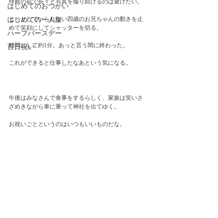
拝殿の前で長々と写真を撮り続けるのは避けたい。
はじめてのおつかい
じっとしていられない四歳のお兄ちゃんの動きを止
はじめての一人旅
めて笑顔にしてシャッターを切る。
ハーフバースデー
時間にして約1分。あっと言う間に終わった。
百日祝い
これができると仕事したなあという気になる。
午後はみなさんで食事をするらしく、家族は笑いさ
ざめきながら車に乗って神社を出てゆく。　
お祝いごとというのはいつもいいものだな。